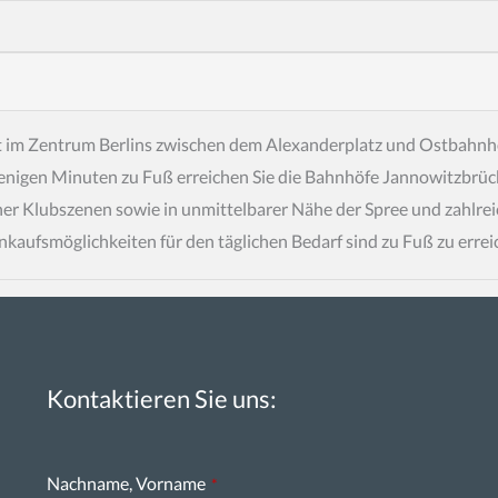
it im Zentrum Berlins zwischen dem Alexanderplatz und Ostbahnho
wenigen Minuten zu Fuß erreichen Sie die Bahnhöfe Jannowitzbrü
iner Klubszenen sowie in unmittelbarer Nähe der Spree und zahlr
inkaufsmöglichkeiten für den täglichen Bedarf sind zu Fuß zu erre
Kontaktieren Sie uns:
Contact
Nachname, Vorname
*