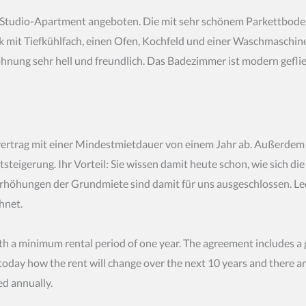
lle Studio-Apartment angeboten. Die mit sehr schönem Parkettbod
nk mit Tiefkühlfach, einen Ofen, Kochfeld und einer Waschmaschi
ung sehr hell und freundlich. Das Badezimmer ist modern geflie
vertrag mit einer Mindestmietdauer von einem Jahr ab. Außerdem
tsteigerung. Ihr Vorteil: Sie wissen damit heute schon, wie sich di
rhöhungen der Grundmiete sind damit für uns ausgeschlossen. Led
hnet.
th a minimum rental period of one year. The agreement includes a
oday how the rent will change over the next 10 years and there ar
ed annually.