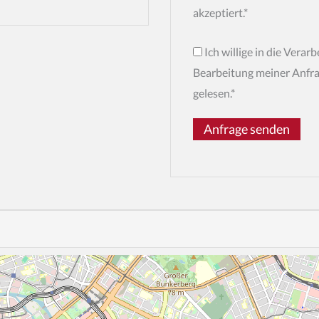
akzeptiert.*
Ich willige in die Vera
Bearbeitung meiner Anfra
gelesen.*
Anfrage senden