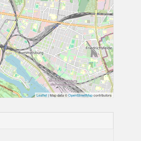
Leaflet
| Map data ©
OpenStreetMap
contributors