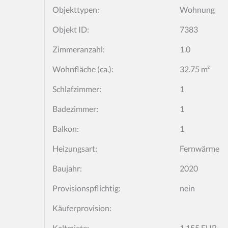
Objekttypen:
Wohnung
Objekt ID:
7383
Zimmeranzahl:
1.0
Wohnfläche (ca.):
32.75 m²
Schlafzimmer:
1
Badezimmer:
1
Balkon:
1
Heizungsart:
Fernwärme
Baujahr:
2020
Provisionspflichtig:
nein
Käufer­provision:
Kaltmiete:
1.155 EUR