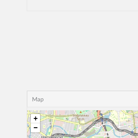
Map
+
−